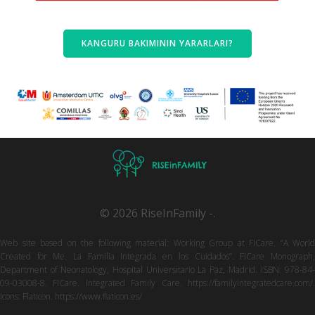
KANGURU BAKIMININ YARARLARI?
© 2026 RiseInFamily -.
Web site based on the following material: Working Group at FICare. “A World
Created for Me. La Familia Integrada en los Cuidados”. FICare Monograph,
Department of Neonatology, Hospital Universitario La Paz, Madrid. ISBN: 978-84-
09-03008-8. FICare. Integrated Family Care. https://familyintegratedcare.com/.
Icons: Flaticon. https://www.flaticon.es/