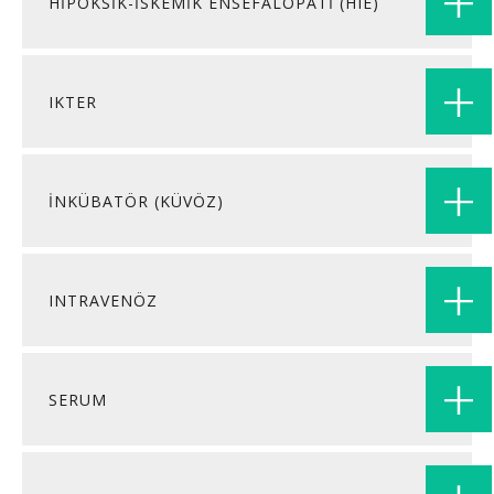
HİPOKSİK-İSKEMİK ENSEFALOPATİ (HIE)
IKTER
İNKÜBATÖR (KÜVÖZ)
INTRAVENÖZ
SERUM