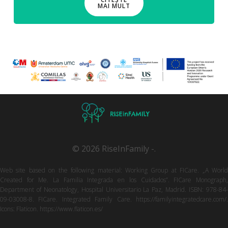
MAI MULT
© 2026 RiseInFamily -.
Web site based on the following material: Working Group at FICare. „A World
Created for Me. La Familia Integrada en los Cuidados”. FICare Monograph,
Department of Neonatology, Hospital Universitario La Paz, Madrid. ISBN: 978-84-
09-03008-8. FICare. Integrated Family Care. https://familyintegratedcare.com/.
Icons: Flaticon. https://www.flaticon.es/